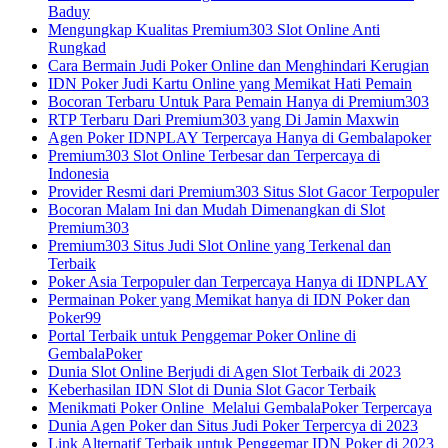
Baduy
Mengungkap Kualitas Premium303 Slot Online Anti
Rungkad
Cara Bermain Judi Poker Online dan Menghindari Kerugian
IDN Poker Judi Kartu Online yang Memikat Hati Pemain
Bocoran Terbaru Untuk Para Pemain Hanya di Premium303
RTP Terbaru Dari Premium303 yang Di Jamin Maxwin
Agen Poker IDNPLAY Terpercaya Hanya di Gembalapoker
Premium303 Slot Online Terbesar dan Terpercaya di
Indonesia
Provider Resmi dari Premium303 Situs Slot Gacor Terpopuler
Bocoran Malam Ini dan Mudah Dimenangkan di Slot
Premium303
Premium303 Situs Judi Slot Online yang Terkenal dan
Terbaik
Poker Asia Terpopuler dan Terpercaya Hanya di IDNPLAY
Permainan Poker yang Memikat hanya di IDN Poker dan
Poker99
Portal Terbaik untuk Penggemar Poker Online di
GembalaPoker
Dunia Slot Online Berjudi di Agen Slot Terbaik di 2023
Keberhasilan IDN Slot di Dunia Slot Gacor Terbaik
Menikmati Poker Online Melalui GembalaPoker Terpercaya
Dunia Agen Poker dan Situs Judi Poker Terpercya di 2023
Link Alternatif Terbaik untuk Penggemar IDN Poker di 2023