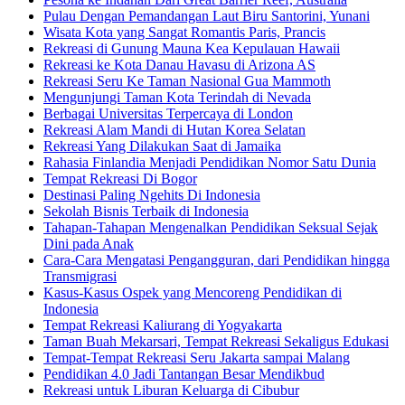
Pulau Dengan Pemandangan Laut Biru Santorini, Yunani
Wisata Kota yang Sangat Romantis Paris, Prancis
Rekreasi di Gunung Mauna Kea Kepulauan Hawaii
Rekreasi ke Kota Danau Havasu di Arizona AS
Rekreasi Seru Ke Taman Nasional Gua Mammoth
Mengunjungi Taman Kota Terindah di Nevada
Berbagai Universitas Terpercaya di London
Rekreasi Alam Mandi di Hutan Korea Selatan
Rekreasi Yang Dilakukan Saat di Jamaika
Rahasia Finlandia Menjadi Pendidikan Nomor Satu Dunia
Tempat Rekreasi Di Bogor
Destinasi Paling Ngehits Di Indonesia
Sekolah Bisnis Terbaik di Indonesia
Tahapan-Tahapan Mengenalkan Pendidikan Seksual Sejak
Dini pada Anak
Cara-Cara Mengatasi Pengangguran, dari Pendidikan hingga
Transmigrasi
Kasus-Kasus Ospek yang Mencoreng Pendidikan di
Indonesia
Tempat Rekreasi Kaliurang di Yogyakarta
Taman Buah Mekarsari, Tempat Rekreasi Sekaligus Edukasi
Tempat-Tempat Rekreasi Seru Jakarta sampai Malang
Pendidikan 4.0 Jadi Tantangan Besar Mendikbud
Rekreasi untuk Liburan Keluarga di Cibubur