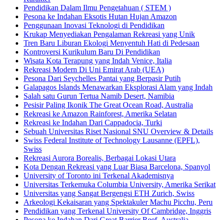
Pendidikan Dalam Ilmu Pengetahuan ( STEM )
Pesona ke Indahan Eksotis Hutan Hujan Amazon
Penggunaan Inovasi Teknologi di Pendidikan
Krukap Menyediakan Pengalaman Rekreasi yang Unik
Tren Baru Liburan Ekologi Menyentuh Hati di Pedesaan
Kontroversi Kurikulum Baru Di Pendidikan
Wisata Kota Terapung yang Indah Venice, Italia
Rekreasi Modern Di Uni Emirat Arab (UEA)
Pesona Dari Seychelles Pantai yang Berpasir Putih
Galapagos Islands Menawarkan Eksplorasi Alam yang Indah
Salah satu Gurun Tertua Namib Desert, Namibia
Pesisir Paling Ikonik The Great Ocean Road, Australia
Rekreasi ke Amazon Rainforest, Amerika Selatan
Rekreasi ke Indahan Dari Cappadocia, Turki
Sebuah Universitas Riset Nasional SNU Overview & Details
Swiss Federal Institute of Technology Lausanne (EPFL),
Swiss
Rekreasi Aurora Borealis, Berbagai Lokasi Utara
Kota Dengan Rekreasi yang Luar Biasa Barcelona, Spanyol
University of Toronto ini Terkenal Akademisnya
Universitas Terkemuka Columbia University, Amerika Serikat
Universitas yang Sangat Bergengsi ETH Zurich, Swiss
Arkeologi Kekaisaran yang Spektakuler Machu Picchu, Peru
Pendidikan yang Terkenal University Of Cambridge, Inggris
Pesona ke Indahan Dari Great Barrier Reef, Australia