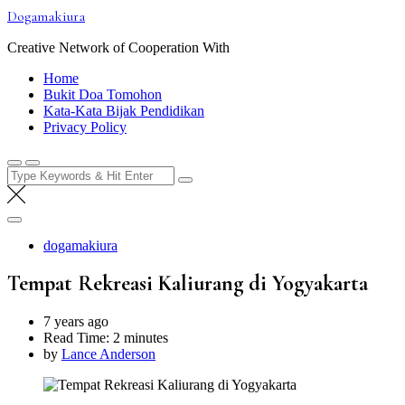
Skip
Dogamakiura
to
content
Creative Network of Cooperation With
Home
Bukit Doa Tomohon
Kata-Kata Bijak Pendidikan
Privacy Policy
Search
for:
dogamakiura
Tempat Rekreasi Kaliurang di Yogyakarta
7 years ago
Read Time:
2 minutes
by
Lance Anderson