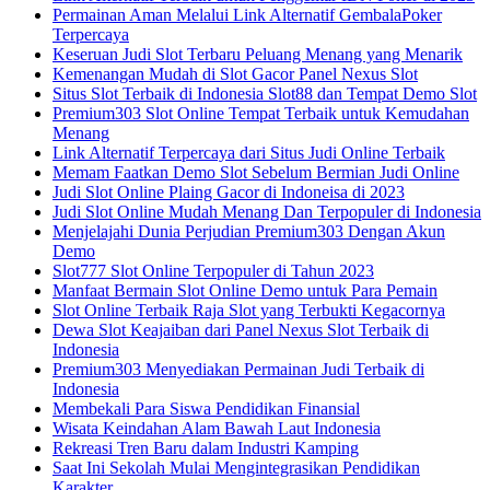
Permainan Aman Melalui Link Alternatif GembalaPoker
Terpercaya
Keseruan Judi Slot Terbaru Peluang Menang yang Menarik
Kemenangan Mudah di Slot Gacor Panel Nexus Slot
Situs Slot Terbaik di Indonesia Slot88 dan Tempat Demo Slot
Premium303 Slot Online Tempat Terbaik untuk Kemudahan
Menang
Link Alternatif Terpercaya dari Situs Judi Online Terbaik
Memam Faatkan Demo Slot Sebelum Bermian Judi Online
Judi Slot Online Plaing Gacor di Indoneisa di 2023
Judi Slot Online Mudah Menang Dan Terpopuler di Indonesia
Menjelajahi Dunia Perjudian Premium303 Dengan Akun
Demo
Slot777 Slot Online Terpopuler di Tahun 2023
Manfaat Bermain Slot Online Demo untuk Para Pemain
Slot Online Terbaik Raja Slot yang Terbukti Kegacornya
Dewa Slot Keajaiban dari Panel Nexus Slot Terbaik di
Indonesia
Premium303 Menyediakan Permainan Judi Terbaik di
Indonesia
Membekali Para Siswa Pendidikan Finansial
Wisata Keindahan Alam Bawah Laut Indonesia
Rekreasi Tren Baru dalam Industri Kamping
Saat Ini Sekolah Mulai Mengintegrasikan Pendidikan
Karakter