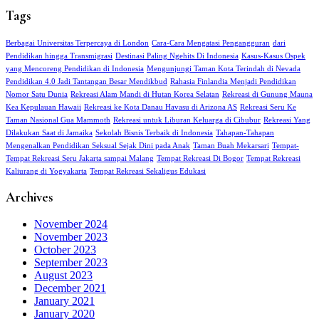
Tags
Berbagai Universitas Terpercaya di London
Cara-Cara Mengatasi Pengangguran
dari
Pendidikan hingga Transmigrasi
Destinasi Paling Ngehits Di Indonesia
Kasus-Kasus Ospek
yang Mencoreng Pendidikan di Indonesia
Mengunjungi Taman Kota Terindah di Nevada
Pendidikan 4.0 Jadi Tantangan Besar Mendikbud
Rahasia Finlandia Menjadi Pendidikan
Nomor Satu Dunia
Rekreasi Alam Mandi di Hutan Korea Selatan
Rekreasi di Gunung Mauna
Kea Kepulauan Hawaii
Rekreasi ke Kota Danau Havasu di Arizona AS
Rekreasi Seru Ke
Taman Nasional Gua Mammoth
Rekreasi untuk Liburan Keluarga di Cibubur
Rekreasi Yang
Dilakukan Saat di Jamaika
Sekolah Bisnis Terbaik di Indonesia
Tahapan-Tahapan
Mengenalkan Pendidikan Seksual Sejak Dini pada Anak
Taman Buah Mekarsari
Tempat-
Tempat Rekreasi Seru Jakarta sampai Malang
Tempat Rekreasi Di Bogor
Tempat Rekreasi
Kaliurang di Yogyakarta
Tempat Rekreasi Sekaligus Edukasi
Archives
November 2024
November 2023
October 2023
September 2023
August 2023
December 2021
January 2021
January 2020