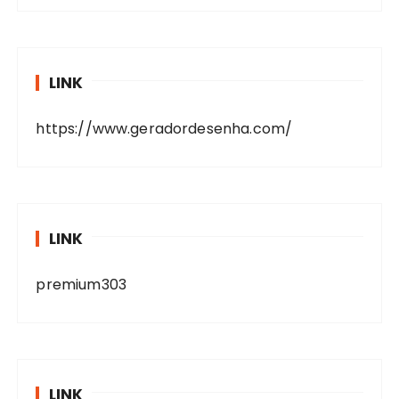
LINK
https://www.geradordesenha.com/
LINK
premium303
LINK