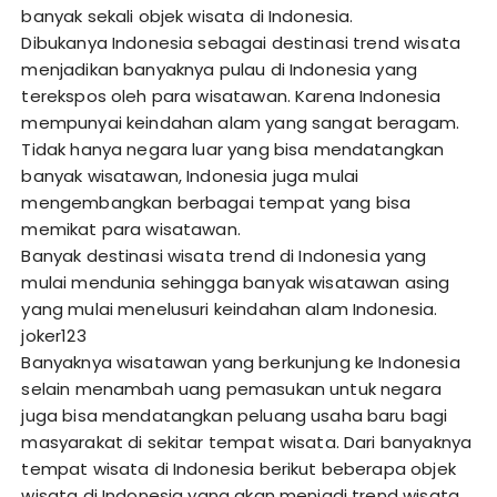
banyak sekali objek wisata di Indonesia.
Dibukanya Indonesia sebagai destinasi trend wisata
menjadikan banyaknya pulau di Indonesia yang
terekspos oleh para wisatawan. Karena Indonesia
mempunyai keindahan alam yang sangat beragam.
Tidak hanya negara luar yang bisa mendatangkan
banyak wisatawan, Indonesia juga mulai
mengembangkan berbagai tempat yang bisa
memikat para wisatawan.
Banyak destinasi wisata trend di Indonesia yang
mulai mendunia sehingga banyak wisatawan asing
yang mulai menelusuri keindahan alam Indonesia.
joker123
Banyaknya wisatawan yang berkunjung ke Indonesia
selain menambah uang pemasukan untuk negara
juga bisa mendatangkan peluang usaha baru bagi
masyarakat di sekitar tempat wisata. Dari banyaknya
tempat wisata di Indonesia berikut beberapa objek
wisata di Indonesia yang akan menjadi trend wisata