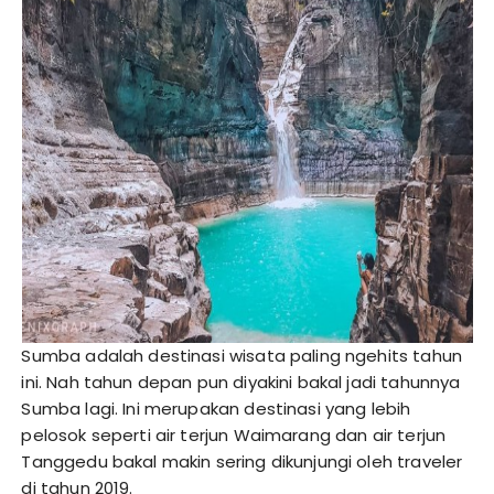
Sumba adalah destinasi wisata paling ngehits tahun
ini. Nah tahun depan pun diyakini bakal jadi tahunnya
Sumba lagi. Ini merupakan destinasi yang lebih
pelosok seperti air terjun Waimarang dan air terjun
Tanggedu bakal makin sering dikunjungi oleh traveler
di tahun 2019.