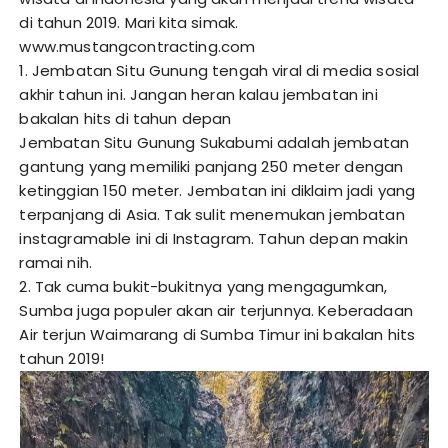
di tahun 2019. Mari kita simak.
www.mustangcontracting.com
1. Jembatan Situ Gunung tengah viral di media sosial
akhir tahun ini. Jangan heran kalau jembatan ini
bakalan hits di tahun depan
Jembatan Situ Gunung Sukabumi adalah jembatan
gantung yang memiliki panjang 250 meter dengan
ketinggian 150 meter. Jembatan ini diklaim jadi yang
terpanjang di Asia. Tak sulit menemukan jembatan
instagramable ini di Instagram. Tahun depan makin
ramai nih.
2. Tak cuma bukit-bukitnya yang mengagumkan,
Sumba juga populer akan air terjunnya. Keberadaan
Air terjun Waimarang di Sumba Timur ini bakalan hits
tahun 2019!