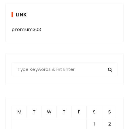
LINK
premium303
S
e
a
r
c
h
f
M
T
W
T
F
S
S
o
r
1
2