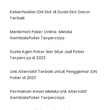
Keberhasilan IDN Slot di Dunia Slot Gacor
Terbaik
Menikmati Poker Online Melalui
GembalaPoker Terpercaya
Dunia Agen Poker dan Situs Judi Poker
Terpercya di 2023
Link Alternatif Terbaik untuk Penggemar IDN
Poker di 2023
Permainan Aman Melalui Link Alternatif
GembalaPoker Terpercaya