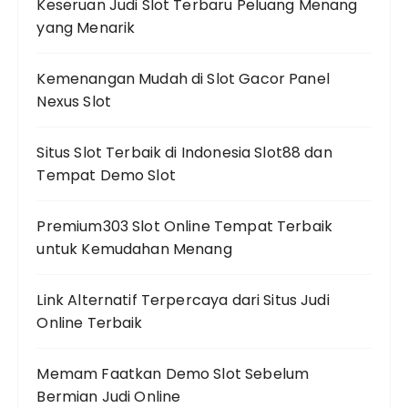
Keseruan Judi Slot Terbaru Peluang Menang
yang Menarik
Kemenangan Mudah di Slot Gacor Panel
Nexus Slot
Situs Slot Terbaik di Indonesia Slot88 dan
Tempat Demo Slot
Premium303 Slot Online Tempat Terbaik
untuk Kemudahan Menang
Link Alternatif Terpercaya dari Situs Judi
Online Terbaik
Memam Faatkan Demo Slot Sebelum
Bermian Judi Online