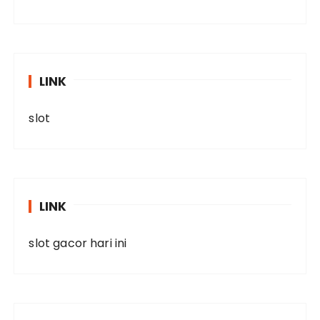
LINK
slot
LINK
slot gacor hari ini