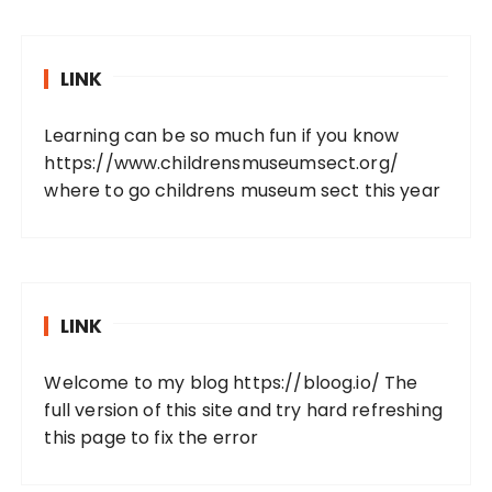
LINK
Learning can be so much fun if you know
https://www.childrensmuseumsect.org/
where to go childrens museum sect this year
LINK
Welcome to my blog
https://bloog.io/
The
full version of this site and try hard refreshing
this page to fix the error