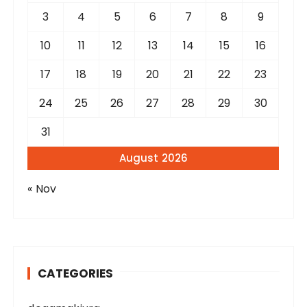
:
3
4
5
6
7
8
9
10
11
12
13
14
15
16
17
18
19
20
21
22
23
24
25
26
27
28
29
30
31
August 2026
« Nov
CATEGORIES