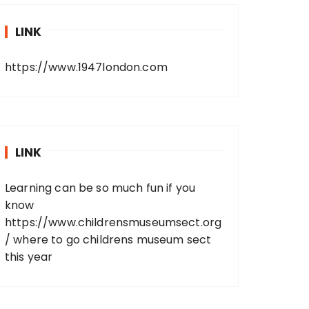
LINK
https://www.1947london.com
LINK
Learning can be so much fun if you
know
https://www.childrensmuseumsect.org
/
where to go childrens museum sect
this year