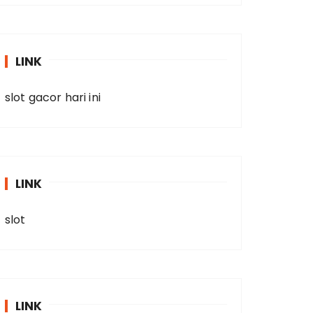
LINK
slot gacor hari ini
LINK
slot
LINK