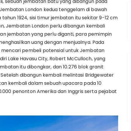
sli, sebuah jembatan batu yang dibangun pada
, Jembatan London kedua tenggelam di bawah
 tahun 1924, sisi timur jembatan itu sekitar 9-12 cm
kian, Jembatan London perlu dibangun kembali
rkan jembatan yang perlu diganti, para pemimpin
enghasilkan uang dengan menjualnya. Pada
i mencari pembeli potensial untuk Jembatan
ri Lake Havasu City, Robert McCulloch, yang
mbatan itu dibongkar, dan 10.276 blok granit
. Setelah dibangun kembali melintasi Bridgewater
sikan kembali dalam sebuah upacara pada 10
 50.000 penonton Amerika dan Inggris serta pejabat