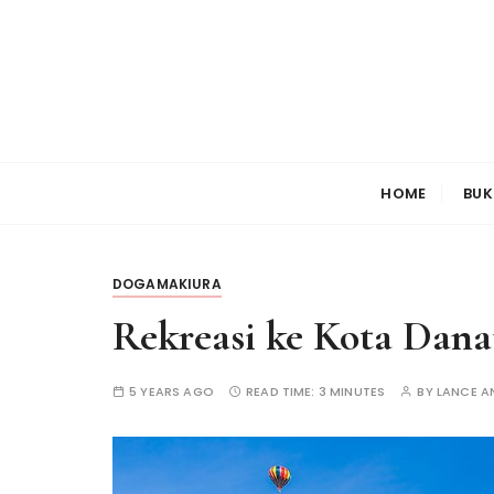
S
k
i
p
t
o
c
HOME
BUK
o
n
t
DOGAMAKIURA
e
n
Rekreasi ke Kota Dan
t
5 YEARS AGO
READ TIME:
3 MINUTES
BY
LANCE A