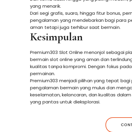
yang menarik.
Dari segi grafis, suara, hingga fitur bonus, 
pengalaman yang mendebarkan bagi para p
aman tetapi juga terhibur saat bermain.
Kesimpulan
Premium303 Slot Online menonjol sebagai p
bermain slot online yang aman dan terlindung
kualitas tanpa kompromi. Dengan fokus pada
permainan.
Premium303 menjadi pilihan yang tepat bagi
pengalaman bermain yang mulus dan mengasyi
keselamatan, kelancaran, dan kualitas dalam
yang pantas untuk dieksplorasi.
CONT