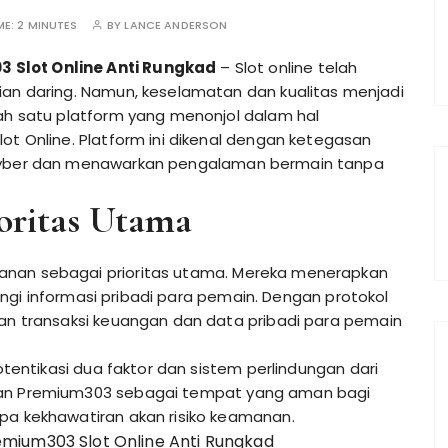
ME:
2 MINUTES
BY
LANCE ANDERSON
 Slot Online Anti Rungkad
– Slot online telah
ian daring. Namun, keselamatan dan kualitas menjadi
lah satu platform yang menonjol dalam hal
t Online. Platform ini dikenal dengan ketegasan
cyber dan menawarkan pengalaman bermain tanpa
oritas Utama
nan sebagai prioritas utama. Mereka menerapkan
dungi informasi pribadi para pemain. Dengan protokol
an transaksi keuangan dan data pribadi para pemain
otentikasi dua faktor dan sistem perlindungan dari
an Premium303 sebagai tempat yang aman bagi
a kekhawatiran akan risiko keamanan.