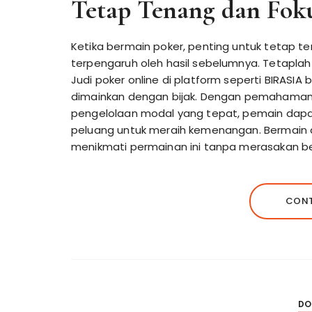
Tetap Tenang dan Foku
Ketika bermain poker, penting untuk tetap t
terpengaruh oleh hasil sebelumnya. Tetaplah
Judi poker online di platform seperti BIRAS
dimainkan dengan bijak. Dengan pemahaman y
pengelolaan modal yang tepat, pemain dapa
peluang untuk meraih kemenangan. Bermain 
menikmati permainan ini tanpa merasakan beb
CONT
DO