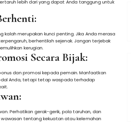
ertaruh lebih dari yang dapat Anda tanggung untuk
erhenti:
 kalah merupakan kunci penting. Jika Anda merasa
erpengaruh, berhentilah sejenak. Jangan terjebak
mulihkan kerugian.
omosi Secara Bijak:
n bonus dan promosi kepada pemain. Manfaatkan
modal Anda, tetapi tetap waspada terhadap
ait.
awan:
an. Perhatikan gerak-gerik, pola taruhan, dan
an wawasan tentang kekuatan atau kelemahan