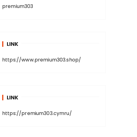
premium303
LINK
https://www.premium303.shop/
LINK
https://premium303.cymru/