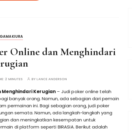
GAMAKIURA
er Online dan Menghindari
rugian
ME:
2 MINUTES
BY
LANCE ANDERSON
n Menghindari Kerugian
– Judi poker online telah
 bagi banyak orang. Namun, ada sebagian dari pemain
m permainan ini. Bagi sebagian orang, judi poker
tungan semata. Namun, ada langkah-langkah yang
rugian dan meningkatkan kesempatan untuk
in di platform seperti BIRASIA. Berikut adalah