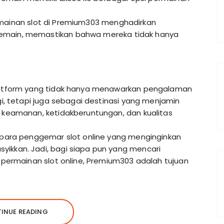
permainan slot di Premium303 menghadirkan
emain, memastikan bahwa mereka tidak hanya
latform yang tidak hanya menawarkan pengalaman
i, tetapi juga sebagai destinasi yang menjamin
 keamanan, ketidakberuntungan, dan kualitas
 para penggemar slot online yang menginginkan
kkan. Jadi, bagi siapa pun yang mencari
 permainan slot online, Premium303 adalah tujuan
INUE READING