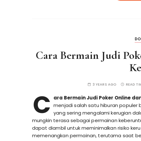
DO
Cara Bermain Judi Pok
Ke
3 YEARS AGO
READ TI
C
ara Bermain Judi Poker Online da
menjadi salah satu hiburan populer
yang sering mengalami kerugian dala
mungkin terasa sebagai permainan keberun
dapat diambil untuk meminimalkan risiko ke
memenangkan permainan, terutama saat berma