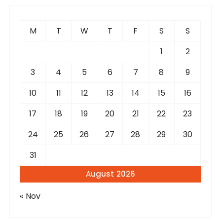
c
h
f
M
T
W
T
F
S
S
o
r
1
2
:
3
4
5
6
7
8
9
10
11
12
13
14
15
16
17
18
19
20
21
22
23
24
25
26
27
28
29
30
31
August 2026
« Nov