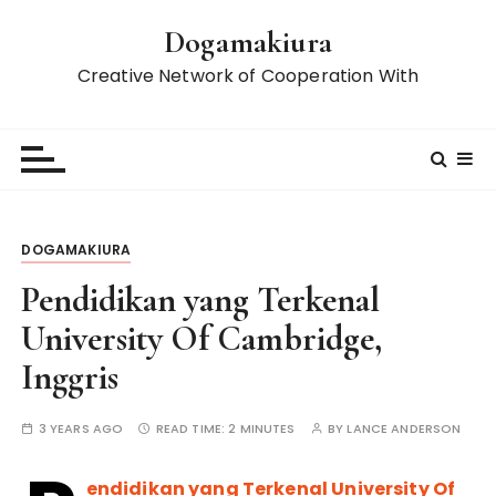
S
Dogamakiura
k
i
Creative Network of Cooperation With
p
t
o
c
o
n
DOGAMAKIURA
t
e
Pendidikan yang Terkenal
n
University Of Cambridge,
t
Inggris
3 YEARS AGO
READ TIME:
2 MINUTES
BY
LANCE ANDERSON
endidikan yang Terkenal University Of