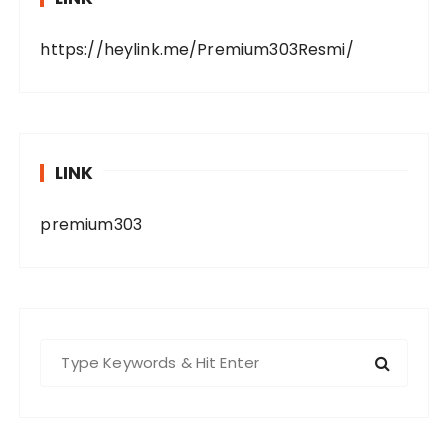
https://heylink.me/Premium303Resmi/
LINK
premium303
S
e
a
r