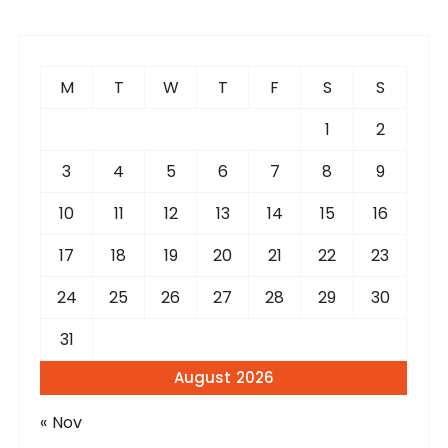
r
c
h
f
M
T
W
T
F
S
S
o
r
1
2
:
3
4
5
6
7
8
9
10
11
12
13
14
15
16
17
18
19
20
21
22
23
24
25
26
27
28
29
30
31
August 2026
« Nov