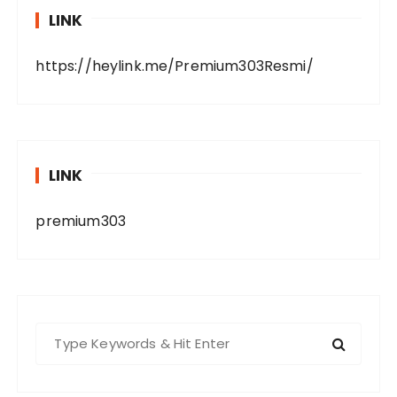
LINK
https://heylink.me/Premium303Resmi/
LINK
premium303
S
e
a