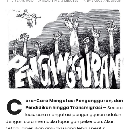
7 YEARS AGO
READ TIME:
3 MINUTES
BY
LANCE ANDERSON
C
ara-Cara Mengatasi Pengangguran, dari
Pendidikan hingga Transmigrasi
– Secara
luas, cara mengatasi pengangguran adalah
dengan cara membuka lapangan pekerjaan. Akan
tetapi, diperlukan aksi-aksi yang lebih spesifik