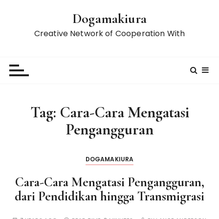
S
Dogamakiura
k
i
Creative Network of Cooperation With
p
t
o
c
o
n
Tag:
Cara-Cara Mengatasi
t
Pengangguran
e
n
t
DOGAMAKIURA
Cara-Cara Mengatasi Pengangguran,
dari Pendidikan hingga Transmigrasi