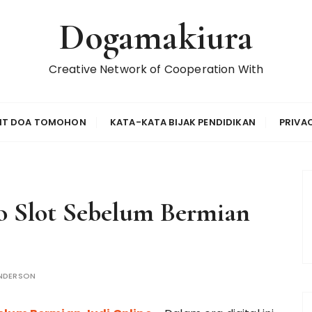
Dogamakiura
Creative Network of Cooperation With
IT DOA TOMOHON
KATA-KATA BIJAK PENDIDIKAN
PRIVA
Slot Sebelum Bermian
NDERSON