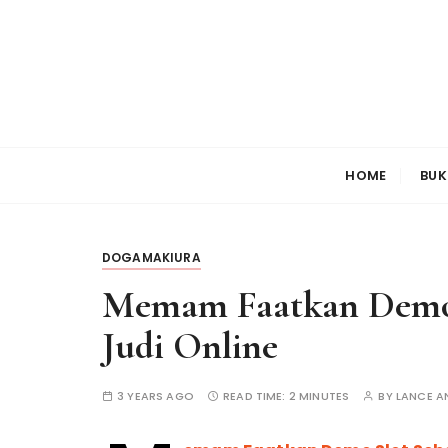
S
k
i
p
t
o
c
HOME
BUK
o
n
t
DOGAMAKIURA
e
n
Memam Faatkan Demo 
t
Judi Online
3 YEARS AGO
READ TIME:
2 MINUTES
BY
LANCE A