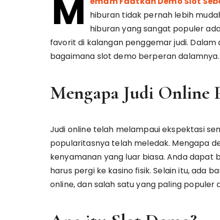
M
emam Faatkan Demo Slot Sebe
hiburan tidak pernah lebih muda
hiburan yang sangat populer adal
favorit di kalangan penggemar judi. Dalam ar
bagaimana slot demo berperan dalamnya.
Mengapa Judi Online 
Judi online telah melampaui ekspektasi s
popularitasnya telah meledak. Mengapa d
kenyamanan yang luar biasa. Anda dapat
harus pergi ke kasino fisik. Selain itu, ada 
online, dan salah satu yang paling populer a