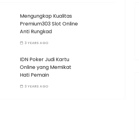
Mengungkap Kualitas
Premium303 Slot Online
Anti Rungkad
3 YEARS AGO
IDN Poker Judi Kartu
Online yang Memikat
Hati Pemain
3 YEARS AGO