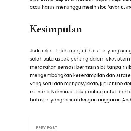
atau harus menunggu mesin slot favorit An
Kesimpulan
Judi online telah menjadi hiburan yang san
salah satu aspek penting dalam ekosistem
merasakan sensasi bermain slot tanpa risi
mengembangkan keterampilan dan strateg
yang seru dan mengasyikkan, judi online d
menarik. Namun, selalu penting untuk ber
batasan yang sesuai dengan anggaran And
PREV POST