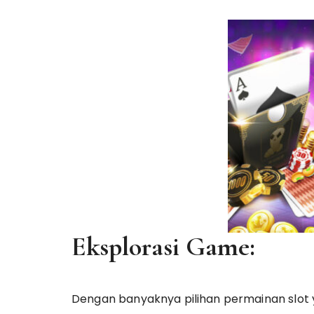
Eksplorasi Game:
Dengan banyaknya pilihan permainan slot ya