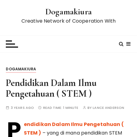
S
Dogamakiura
k
i
Creative Network of Cooperation With
p
t
o
c
o
n
DOGAMAKIURA
t
e
Pendidikan Dalam Ilmu
n
Pengetahuan ( STEM )
t
3 YEARS AGO
READ TIME:
1 MINUTE
BY
LANCE ANDERSON
P
endidikan Dalam Ilmu Pengetahuan (
STEM )
– yang di mana pendidikan STEM