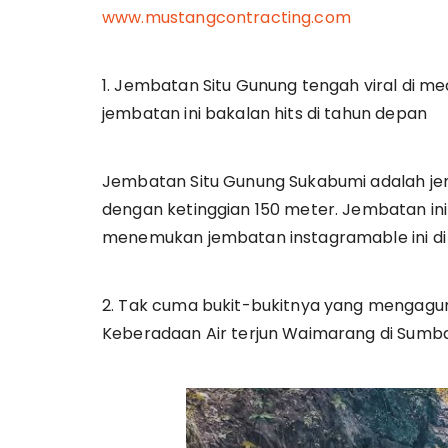
www.mustangcontracting.com
1. Jembatan Situ Gunung tengah viral di med
jembatan ini bakalan hits di tahun depan
Jembatan Situ Gunung Sukabumi adalah je
dengan ketinggian 150 meter. Jembatan ini d
menemukan jembatan instagramable ini di 
2. Tak cuma bukit-bukitnya yang mengagum
Keberadaan Air terjun Waimarang di Sumba T