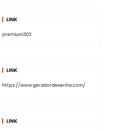
LINK
premium303
LINK
https://www.geradordesenha.com/
LINK