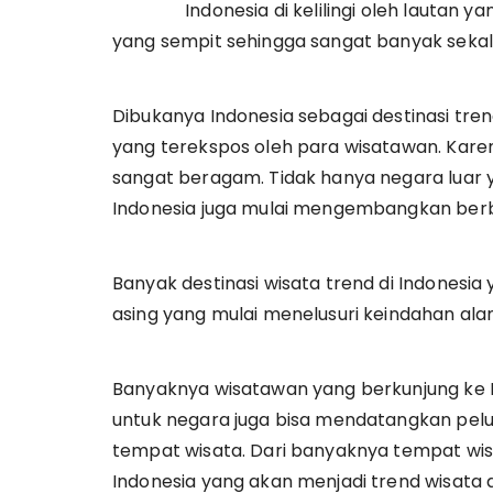
Indonesia di kelilingi oleh lautan y
yang sempit sehingga sangat banyak sekali 
Dibukanya Indonesia sebagai destinasi tre
yang terekspos oleh para wisatawan. Kar
sangat beragam. Tidak hanya negara luar
Indonesia juga mulai mengembangkan berb
Banyak destinasi wisata trend di Indonesi
asing yang mulai menelusuri keindahan ala
Banyaknya wisatawan yang berkunjung ke
untuk negara juga bisa mendatangkan pelu
tempat wisata. Dari banyaknya tempat wisa
Indonesia yang akan menjadi trend wisata di