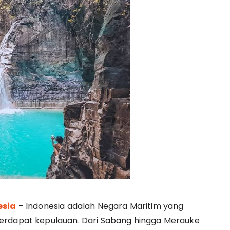
esia
– Indonesia adalah Negara Maritim yang
erdapat kepulauan. Dari Sabang hingga Merauke