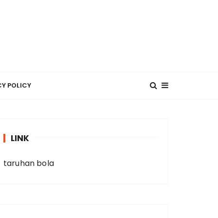
CY POLICY
LINK
taruhan bola