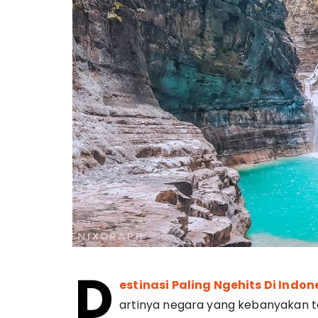
D
estinasi Paling Ngehits Di Indon
artinya negara yang kebanyakan t