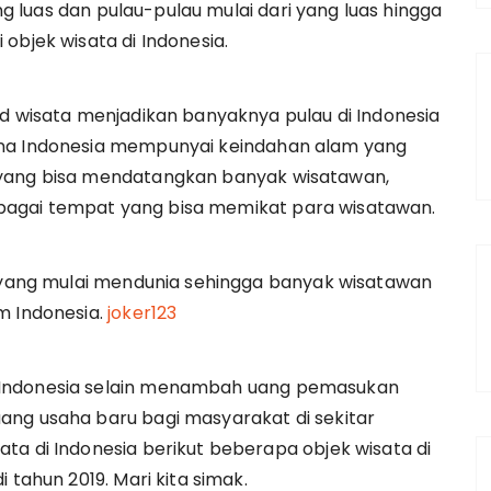
ang luas dan pulau-pulau mulai dari yang luas hingga
objek wisata di Indonesia.
nd wisata menjadikan banyaknya pulau di Indonesia
ena Indonesia mempunyai keindahan alam yang
 yang bisa mendatangkan banyak wisatawan,
agai tempat yang bisa memikat para wisatawan.
a yang mulai mendunia sehingga banyak wisatawan
m Indonesia.
joker123
 Indonesia selain menambah uang pemasukan
ang usaha baru bagi masyarakat di sekitar
ta di Indonesia berikut beberapa objek wisata di
 tahun 2019. Mari kita simak.