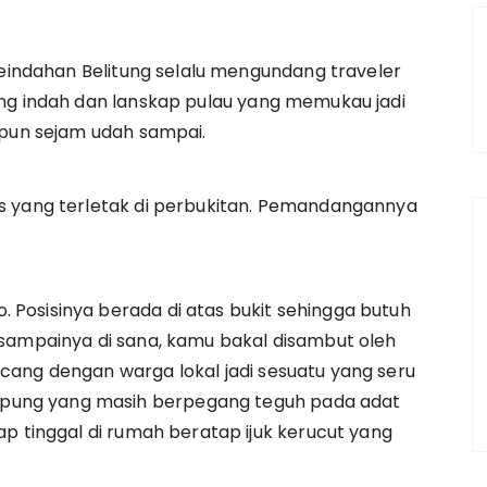
keindahan Belitung selalu mengundang traveler
ang indah dan lanskap pulau yang memukau jadi
 pun sejam udah sampai.
s yang terletak di perbukitan. Pemandangannya
Posisinya berada di atas bukit sehingga butuh
esampainya di sana, kamu bakal disambut oleh
cang dengan warga lokal jadi sesuatu yang seru
ung yang masih berpegang teguh pada adat
p tinggal di rumah beratap ijuk kerucut yang