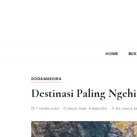
S
k
i
p
t
o
c
HOME
BUK
o
n
t
DOGAMAKIURA
e
n
Destinasi Paling Ngehi
t
7 YEARS AGO
READ TIME:
4 MINUTES
BY
LANCE 