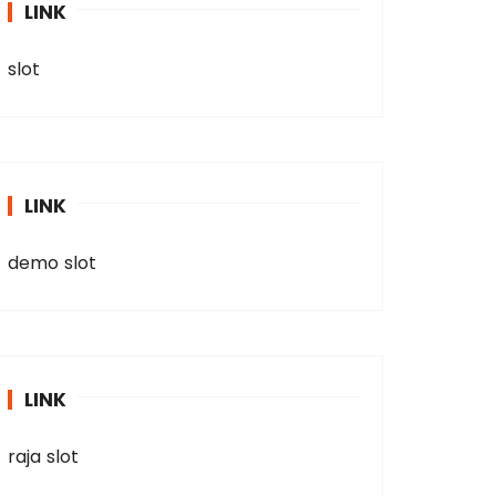
LINK
slot
LINK
demo slot
LINK
raja slot