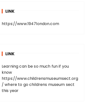
LINK
https://www.1947london.com
LINK
Learning can be so much fun if you
know
https://www.childrensmuseumsect.org
/
where to go childrens museum sect
this year