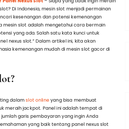
Panel Nexus Slot
– Siapa yang tidak ingin meraih
lot? Di Indonesia, mesin slot menjadi permainan
mencari kesenangan dan potensi kemenangan
nia mesin slot adalah mengetahui cara bermain
nsi yang ada. Salah satu kata kunci untuk
l nexus slot.” Dalam artikel ini, kita akan
asia kemenangan mudah di mesin slot gacor di
lot?
enting dalam
slot online
yang bisa membuat
 meraih jackpot. Panel ini adalah tempat di
jumlah garis pembayaran yang ingin Anda
Pemahaman yang baik tentang panel nexus slot