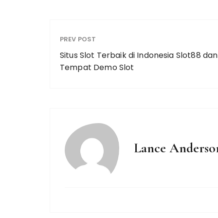
PREV POST
Situs Slot Terbaik di Indonesia Slot88 dan
Tempat Demo Slot
Lance Anderso