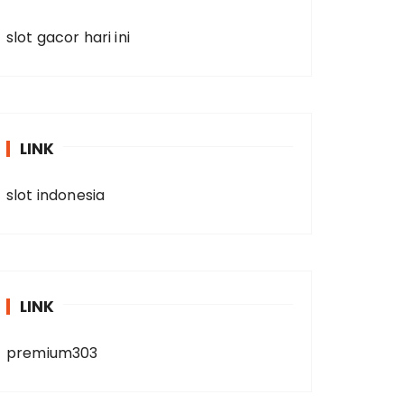
slot gacor hari ini
LINK
slot indonesia
LINK
premium303