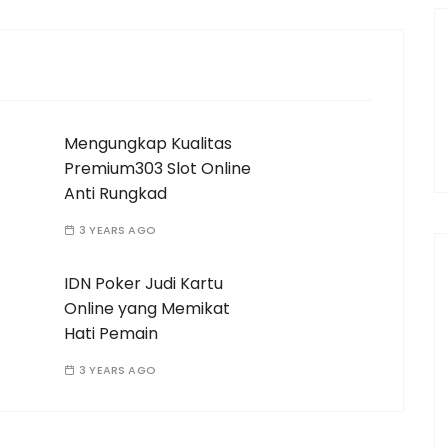
Mengungkap Kualitas
Premium303 Slot Online
Anti Rungkad
3 YEARS AGO
IDN Poker Judi Kartu
Online yang Memikat
Hati Pemain
3 YEARS AGO