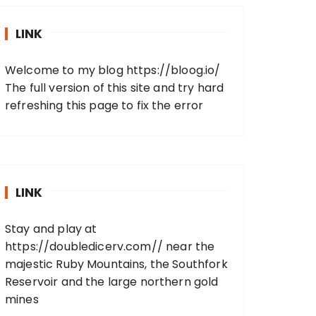
LINK
Welcome to my blog
https://bloog.io/
The full version of this site and try hard
refreshing this page to fix the error
LINK
Stay and play at
https://doubledicerv.com//
near the
majestic Ruby Mountains, the Southfork
Reservoir and the large northern gold
mines