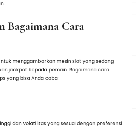
n.
an Bagaimana Cara
an untuk menggambarkan mesin slot yang sedang
kan jackpot kepada pemain. Bagaimana cara
ps yang bisa Anda coba:
nggi dan volatilitas yang sesuai dengan preferensi