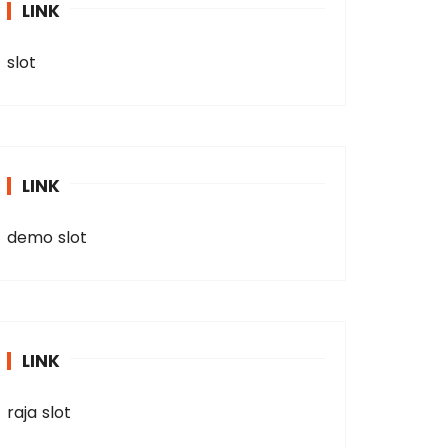
LINK
slot
LINK
demo slot
LINK
raja slot