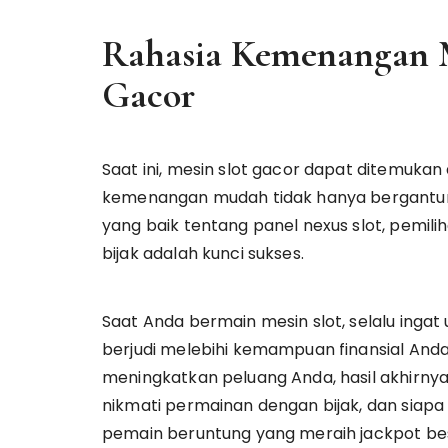
Rahasia Kemenangan M
Gacor
Saat ini, mesin slot gacor dapat ditemukan 
kemenangan mudah tidak hanya bergant
yang baik tentang panel nexus slot, pemi
bijak adalah kunci sukses.
Saat Anda bermain mesin slot, selalu inga
berjudi melebihi kemampuan finansial And
meningkatkan peluang Anda, hasil akhirnya
nikmati permainan dengan bijak, dan siapa
pemain beruntung yang meraih jackpot besar