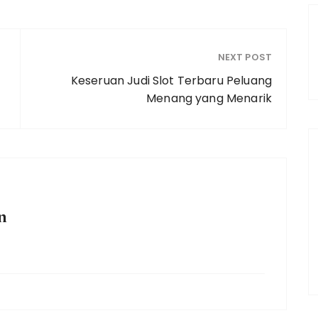
NEXT POST
Keseruan Judi Slot Terbaru Peluang
Menang yang Menarik
n