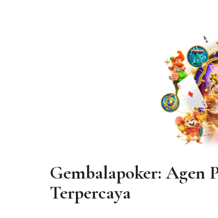
Gembalapoker: Agen
Terpercaya