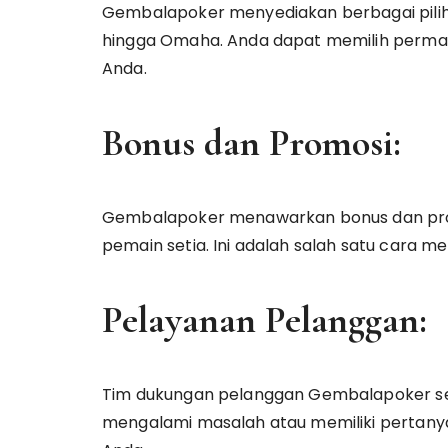
Gembalapoker menyediakan berbagai pilih
hingga Omaha. Anda dapat memilih permain
Anda.
Bonus dan Promosi:
Gembalapoker menawarkan bonus dan pro
pemain setia. Ini adalah salah satu cara
Pelayanan Pelanggan:
Tim dukungan pelanggan Gembalapoker se
mengalami masalah atau memiliki pertan