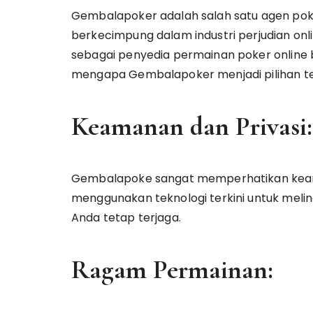
Gembalapoker adalah salah satu agen pok
berkecimpung dalam industri perjudian on
sebagai penyedia permainan poker online b
mengapa Gembalapoker menjadi pilihan te
Keamanan dan Privasi:
Gembalapoke sangat memperhatikan keama
menggunakan teknologi terkini untuk melin
Anda tetap terjaga.
Ragam Permainan: