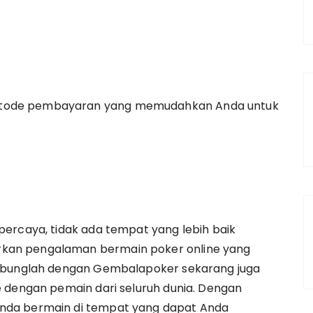
tode pembayaran yang memudahkan Anda untuk
ercaya, tidak ada tempat yang lebih baik
kan pengalaman bermain poker online yang
gabunglah dengan Gembalapoker sekarang juga
e dengan pemain dari seluruh dunia. Dengan
nda bermain di tempat yang dapat Anda