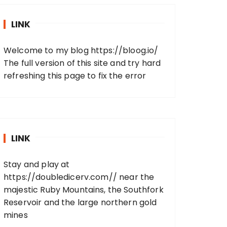
LINK
Welcome to my blog
https://bloog.io/
The full version of this site and try hard
refreshing this page to fix the error
LINK
Stay and play at
https://doubledicerv.com//
near the
majestic Ruby Mountains, the Southfork
Reservoir and the large northern gold
mines