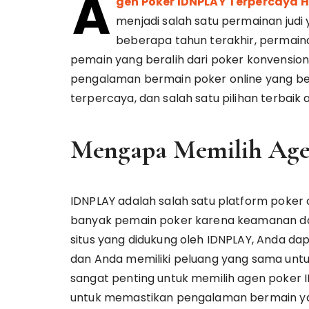
A
gen Poker IDNPLAY Terpercaya 
menjadi salah satu permainan judi 
beberapa tahun terakhir, permain
pemain yang beralih dari poker konvension
pengalaman bermain poker online yang ber
terpercaya, dan salah satu pilihan terbai
Mengapa Memilih Ag
IDNPLAY adalah salah satu platform poker on
banyak pemain poker karena keamanan dan
situs yang didukung oleh IDNPLAY, Anda da
dan Anda memiliki peluang yang sama untuk
sangat penting untuk memilih agen poker 
untuk memastikan pengalaman bermain ya