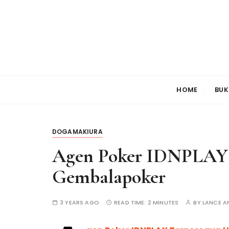
S
k
i
p
t
o
c
HOME
BUK
o
n
t
DOGAMAKIURA
e
n
Agen Poker IDNPLAY 
t
Gembalapoker
3 YEARS AGO
READ TIME:
2 MINUTES
BY
LANCE A