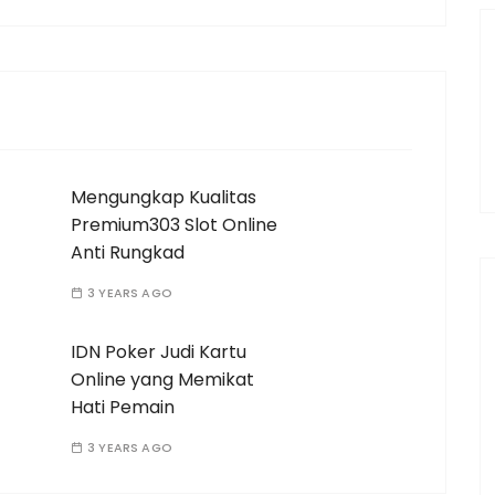
Mengungkap Kualitas
Premium303 Slot Online
Anti Rungkad
3 YEARS AGO
IDN Poker Judi Kartu
Online yang Memikat
Hati Pemain
3 YEARS AGO