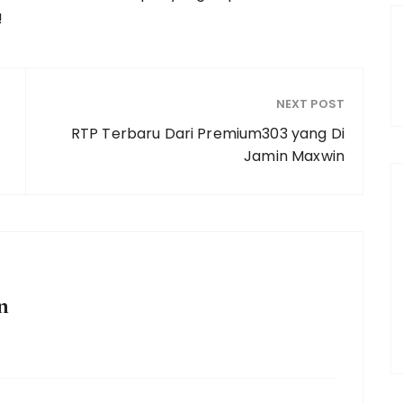
!
NEXT POST
RTP Terbaru Dari Premium303 yang Di
Jamin Maxwin
n