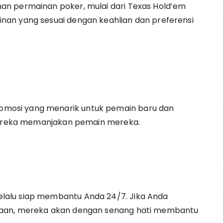
an permainan poker, mulai dari Texas Hold’em
an yang sesuai dengan keahlian dan preferensi
mosi yang menarik untuk pemain baru dan
 mereka memanjakan pemain mereka.
lalu siap membantu Anda 24/7. Jika Anda
yaan, mereka akan dengan senang hati membantu