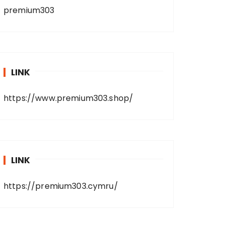
premium303
LINK
https://www.premium303.shop/
LINK
https://premium303.cymru/