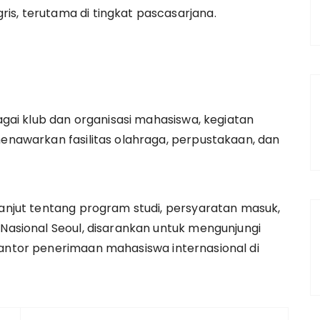
is, terutama di tingkat pascasarjana.
ai klub dan organisasi mahasiswa, kegiatan
menawarkan fasilitas olahraga, perpustakaan, dan
lanjut tentang program studi, persyaratan masuk,
 Nasional Seoul, disarankan untuk mengunjungi
kantor penerimaan mahasiswa internasional di