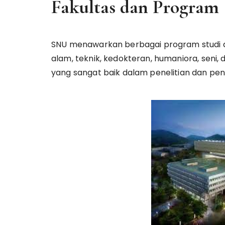
Fakultas dan Program
SNU menawarkan berbagai program studi di b
alam, teknik, kedokteran, humaniora, seni, da
yang sangat baik dalam penelitian dan pen