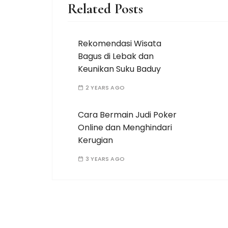
Related Posts
Rekomendasi Wisata
Bagus di Lebak dan
Keunikan Suku Baduy
2 YEARS AGO
Cara Bermain Judi Poker
Online dan Menghindari
Kerugian
3 YEARS AGO