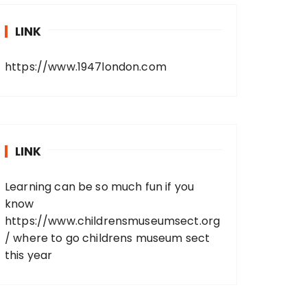
LINK
https://www.1947london.com
LINK
Learning can be so much fun if you
know
https://www.childrensmuseumsect.org
/
where to go childrens museum sect
this year