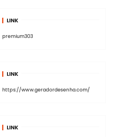
LINK
premium303
LINK
https://www.geradordesenha.com/
LINK