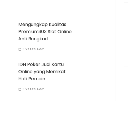
Mengungkap Kualitas
Premium303 Slot Online
Anti Rungkad
3 YEARS AGO
IDN Poker Judi Kartu
Online yang Memikat
Hati Pemain
3 YEARS AGO