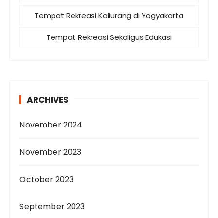
Tempat Rekreasi Kaliurang di Yogyakarta
Tempat Rekreasi Sekaligus Edukasi
ARCHIVES
November 2024
November 2023
October 2023
September 2023