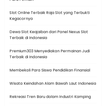
Slot Online Terbaik Raja Slot yang Terbukti
Kegacornya
Dewa Slot Keajaiban dari Panel Nexus Slot
Terbaik di Indonesia
Premium303 Menyediakan Permainan Judi
Terbaik di Indonesia
Membekali Para Siswa Pendidikan Finansial
Wisata Keindahan Alam Bawah Laut Indonesia
Rekreasi Tren Baru dalam Industri Kamping