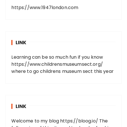
https://www.1947london.com
LINK
Learning can be so much fun if you know
https://www.childrensmuseumsect.org/
where to go childrens museum sect this year
LINK
Welcome to my blog
https://bloog.io/
The