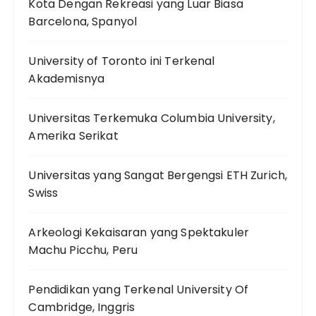
Kota Dengan Rekreasi yang Luar Biasa
Barcelona, Spanyol
University of Toronto ini Terkenal
Akademisnya
Universitas Terkemuka Columbia University,
Amerika Serikat
Universitas yang Sangat Bergengsi ETH Zurich,
Swiss
Arkeologi Kekaisaran yang Spektakuler
Machu Picchu, Peru
Pendidikan yang Terkenal University Of
Cambridge, Inggris