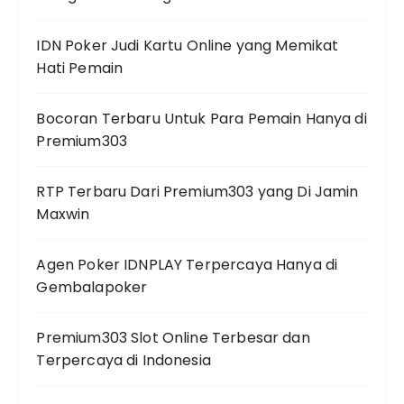
IDN Poker Judi Kartu Online yang Memikat
Hati Pemain
Bocoran Terbaru Untuk Para Pemain Hanya di
Premium303
RTP Terbaru Dari Premium303 yang Di Jamin
Maxwin
Agen Poker IDNPLAY Terpercaya Hanya di
Gembalapoker
Premium303 Slot Online Terbesar dan
Terpercaya di Indonesia