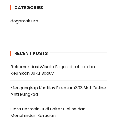
CATEGORIES
dogamakiura
RECENT POSTS
Rekomendasi Wisata Bagus di Lebak dan
Keunikan Suku Baduy
Mengungkap Kualitas Premium303 Slot Online
Anti Rungkad
Cara Bermain Judi Poker Online dan
Menghindari Kerugian