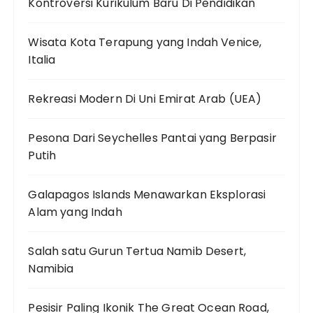
Kontroversi Kurikulum Baru Di Pendidikan
Wisata Kota Terapung yang Indah Venice,
Italia
Rekreasi Modern Di Uni Emirat Arab (UEA)
Pesona Dari Seychelles Pantai yang Berpasir
Putih
Galapagos Islands Menawarkan Eksplorasi
Alam yang Indah
Salah satu Gurun Tertua Namib Desert,
Namibia
Pesisir Paling Ikonik The Great Ocean Road,