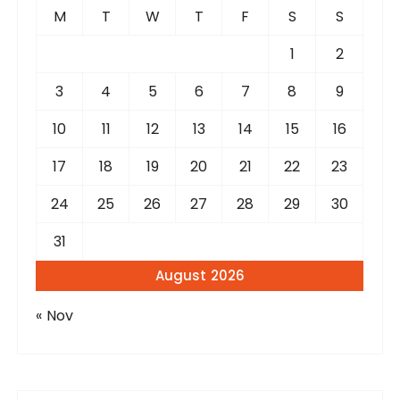
f
M
T
W
T
F
S
S
o
r
1
2
:
3
4
5
6
7
8
9
10
11
12
13
14
15
16
17
18
19
20
21
22
23
24
25
26
27
28
29
30
31
August 2026
« Nov