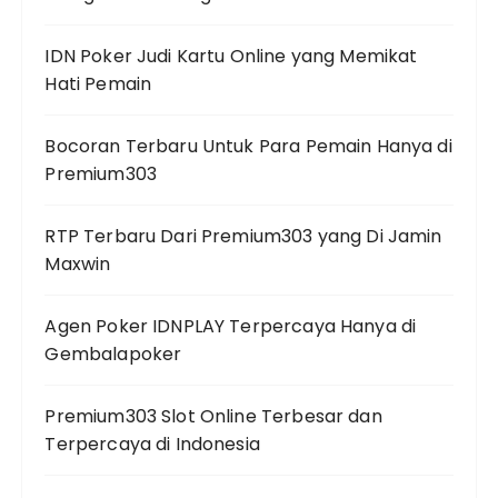
IDN Poker Judi Kartu Online yang Memikat
Hati Pemain
Bocoran Terbaru Untuk Para Pemain Hanya di
Premium303
RTP Terbaru Dari Premium303 yang Di Jamin
Maxwin
Agen Poker IDNPLAY Terpercaya Hanya di
Gembalapoker
Premium303 Slot Online Terbesar dan
Terpercaya di Indonesia