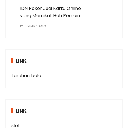
IDN Poker Judi Kartu Online
yang Memikat Hati Pemain
3 YEARS AGO
LINK
taruhan bola
LINK
slot