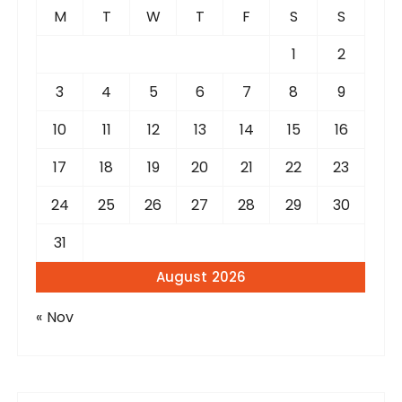
f
M
T
W
T
F
S
S
o
r
1
2
:
3
4
5
6
7
8
9
10
11
12
13
14
15
16
17
18
19
20
21
22
23
24
25
26
27
28
29
30
31
August 2026
« Nov