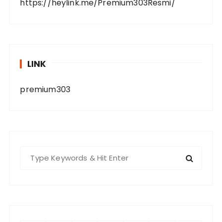
https://heylink.me/Premium303Resmi/
LINK
premium303
S
e
a
r
c
h