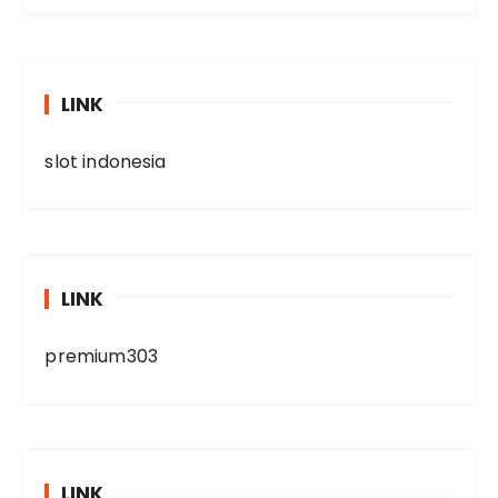
LINK
slot indonesia
LINK
premium303
LINK