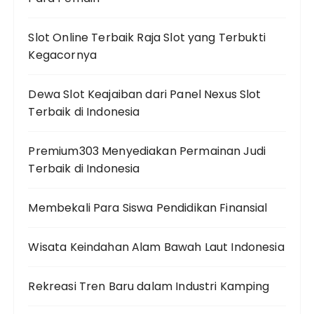
Slot Online Terbaik Raja Slot yang Terbukti
Kegacornya
Dewa Slot Keajaiban dari Panel Nexus Slot
Terbaik di Indonesia
Premium303 Menyediakan Permainan Judi
Terbaik di Indonesia
Membekali Para Siswa Pendidikan Finansial
Wisata Keindahan Alam Bawah Laut Indonesia
Rekreasi Tren Baru dalam Industri Kamping