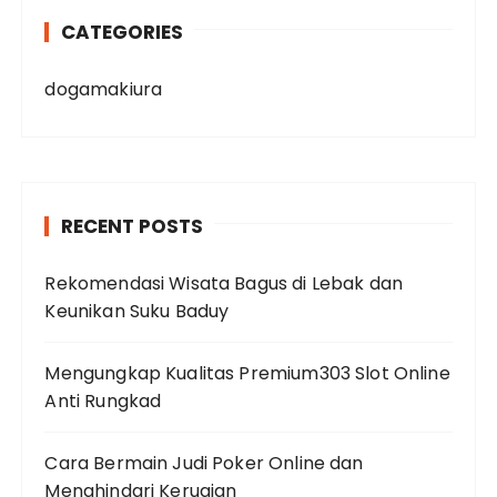
CATEGORIES
dogamakiura
RECENT POSTS
Rekomendasi Wisata Bagus di Lebak dan
Keunikan Suku Baduy
Mengungkap Kualitas Premium303 Slot Online
Anti Rungkad
Cara Bermain Judi Poker Online dan
Menghindari Kerugian