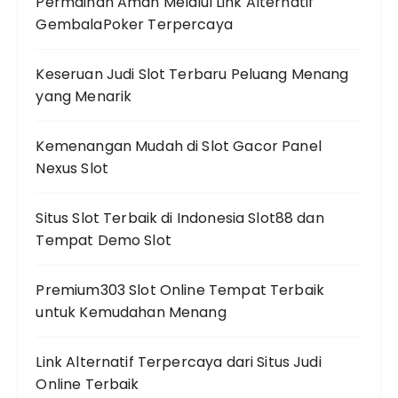
Permainan Aman Melalui Link Alternatif
GembalaPoker Terpercaya
Keseruan Judi Slot Terbaru Peluang Menang
yang Menarik
Kemenangan Mudah di Slot Gacor Panel
Nexus Slot
Situs Slot Terbaik di Indonesia Slot88 dan
Tempat Demo Slot
Premium303 Slot Online Tempat Terbaik
untuk Kemudahan Menang
Link Alternatif Terpercaya dari Situs Judi
Online Terbaik