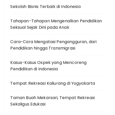
Sekolah Bisnis Terbaik di Indonesia
Tahapan-Tahapan Mengenalkan Pendidikan
Seksual Sejak Dini pada Anak
Cara-Cara Mengatasi Pengangguran, dari
Pendidikan hingga Transmigrasi
Kasus-Kasus Ospek yang Mencoreng
Pendidikan di Indonesia
Tempat Rekreasi Kaliurang di Yogyakarta
Taman Buah Mekarsari, Tempat Rekreasi
Sekaligus Edukasi