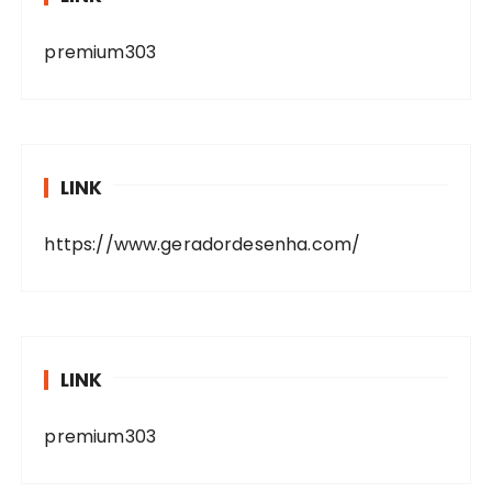
premium303
LINK
https://www.geradordesenha.com/
LINK
premium303