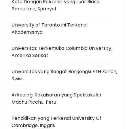
Kota Dengan Rekreasi yang Luar Biasa
Barcelona, Spanyol
University of Toronto ini Terkenal
Akademisnya
Universitas Terkemuka Columbia University,
Amerika Serikat
Universitas yang Sangat Bergengsi ETH Zurich,
Swiss
Arkeologi Kekaisaran yang Spektakuler
Machu Picchu, Peru
Pendidikan yang Terkenal University Of
Cambridge, Inggris