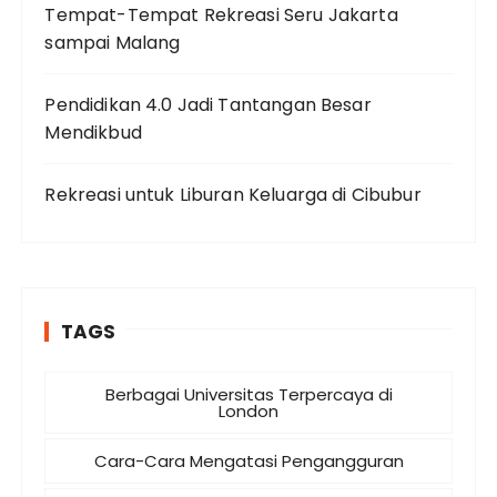
Tempat-Tempat Rekreasi Seru Jakarta
sampai Malang
Pendidikan 4.0 Jadi Tantangan Besar
Mendikbud
Rekreasi untuk Liburan Keluarga di Cibubur
TAGS
Berbagai Universitas Terpercaya di
London
Cara-Cara Mengatasi Pengangguran