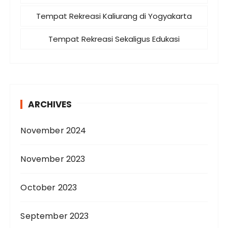
Tempat Rekreasi Kaliurang di Yogyakarta
Tempat Rekreasi Sekaligus Edukasi
ARCHIVES
November 2024
November 2023
October 2023
September 2023