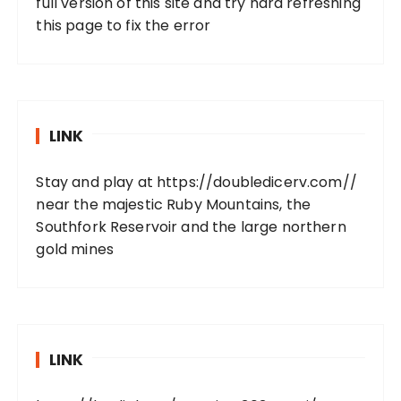
full version of this site and try hard refreshing
this page to fix the error
LINK
Stay and play at
https://doubledicerv.com//
near the majestic Ruby Mountains, the
Southfork Reservoir and the large northern
gold mines
LINK