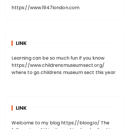
https://www.1947london.com
LINK
Learning can be so much fun if you know
https://www.childrensmuseumsect.org/
where to go childrens museum sect this year
LINK
Welcome to my blog
https://bloog.io/
The