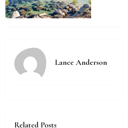
Lance Anderson
Related Posts