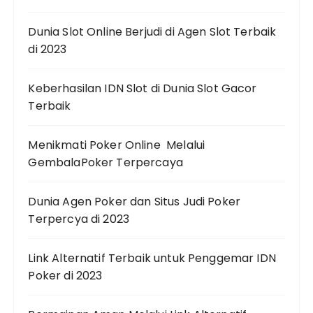
Dunia Slot Online Berjudi di Agen Slot Terbaik
di 2023
Keberhasilan IDN Slot di Dunia Slot Gacor
Terbaik
Menikmati Poker Online Melalui
GembalaPoker Terpercaya
Dunia Agen Poker dan Situs Judi Poker
Terpercya di 2023
Link Alternatif Terbaik untuk Penggemar IDN
Poker di 2023