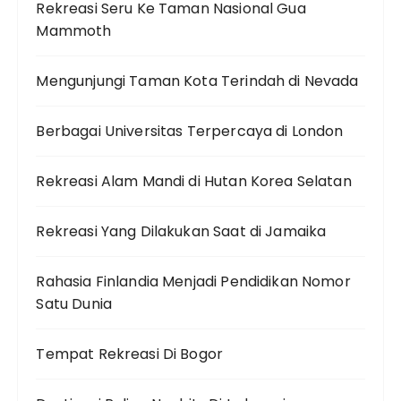
Rekreasi Seru Ke Taman Nasional Gua
Mammoth
Mengunjungi Taman Kota Terindah di Nevada
Berbagai Universitas Terpercaya di London
Rekreasi Alam Mandi di Hutan Korea Selatan
Rekreasi Yang Dilakukan Saat di Jamaika
Rahasia Finlandia Menjadi Pendidikan Nomor
Satu Dunia
Tempat Rekreasi Di Bogor