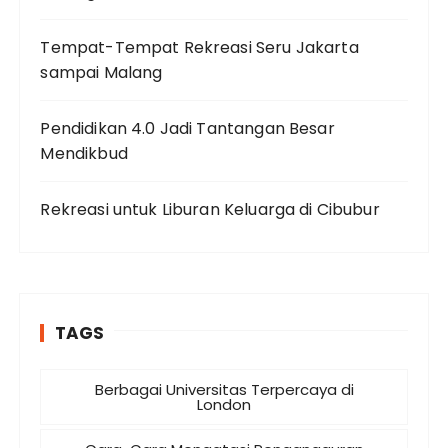
Tempat-Tempat Rekreasi Seru Jakarta
sampai Malang
Pendidikan 4.0 Jadi Tantangan Besar
Mendikbud
Rekreasi untuk Liburan Keluarga di Cibubur
TAGS
Berbagai Universitas Terpercaya di
London