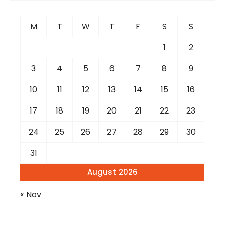
h
f
M
T
W
T
F
S
S
o
r
1
2
:
3
4
5
6
7
8
9
10
11
12
13
14
15
16
17
18
19
20
21
22
23
24
25
26
27
28
29
30
31
August 2026
« Nov