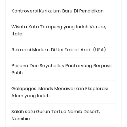
Kontroversi Kurikulum Baru Di Pendidikan
Wisata Kota Terapung yang Indah Venice,
Italia
Rekreasi Modern Di Uni Emirat Arab (UEA)
Pesona Dari Seychelles Pantai yang Berpasir
Putih
Galapagos Islands Menawarkan Eksplorasi
Alam yang Indah
Salah satu Gurun Tertua Namib Desert,
Namibia