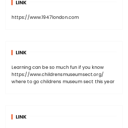
LINK
https://www.1947london.com
LINK
Learning can be so much fun if you know
https://www.childrensmuseumsect.org/
where to go childrens museum sect this year
LINK