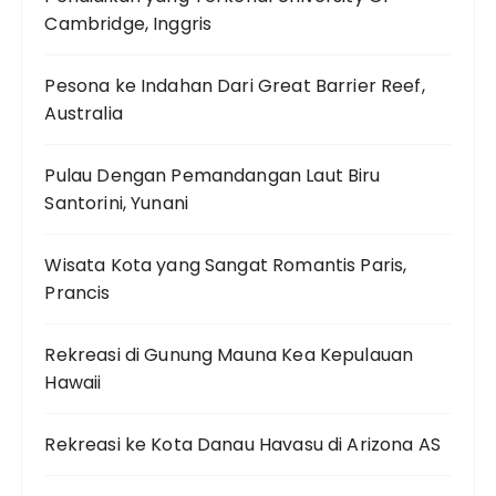
Cambridge, Inggris
Pesona ke Indahan Dari Great Barrier Reef,
Australia
Pulau Dengan Pemandangan Laut Biru
Santorini, Yunani
Wisata Kota yang Sangat Romantis Paris,
Prancis
Rekreasi di Gunung Mauna Kea Kepulauan
Hawaii
Rekreasi ke Kota Danau Havasu di Arizona AS