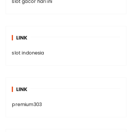
slot gacor hari ini
LINK
slot indonesia
LINK
premium303