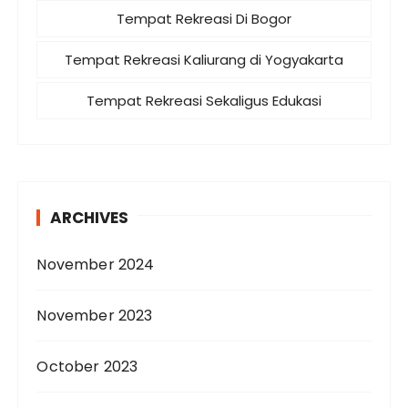
Tempat Rekreasi Di Bogor
Tempat Rekreasi Kaliurang di Yogyakarta
Tempat Rekreasi Sekaligus Edukasi
ARCHIVES
November 2024
November 2023
October 2023