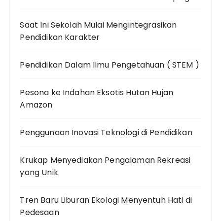
Saat Ini Sekolah Mulai Mengintegrasikan
Pendidikan Karakter
Pendidikan Dalam Ilmu Pengetahuan ( STEM )
Pesona ke Indahan Eksotis Hutan Hujan
Amazon
Penggunaan Inovasi Teknologi di Pendidikan
Krukap Menyediakan Pengalaman Rekreasi
yang Unik
Tren Baru Liburan Ekologi Menyentuh Hati di
Pedesaan