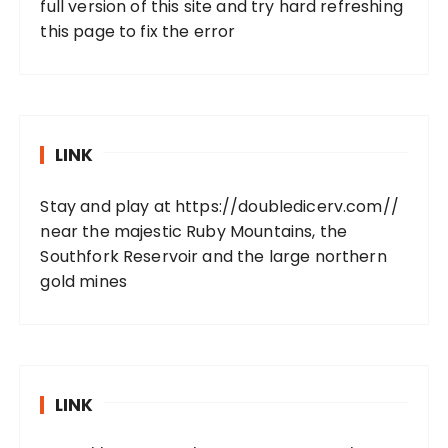
full version of this site and try hard refreshing
this page to fix the error
LINK
Stay and play at
https://doubledicerv.com//
near the majestic Ruby Mountains, the
Southfork Reservoir and the large northern
gold mines
LINK