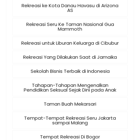
Rekreasi ke Kota Danau Havasu di Arizona
AS
Rekreasi Seru Ke Taman Nasional Gua
Mammoth
Rekreasi untuk Liburan Keluarga di Cibubur
Rekreasi Yang Dilakukan Saat di Jamaika
Sekolah Bisnis Terbaik di Indonesia
Tahapan-Tahapan Mengenalkan
Pendidikan Seksual Sejak Dini pada Anak
Taman Buah Mekarsari
Tempat-Tempat Rekreasi Seru Jakarta
sampai Malang
Tempat Rekreasi Di Bogor