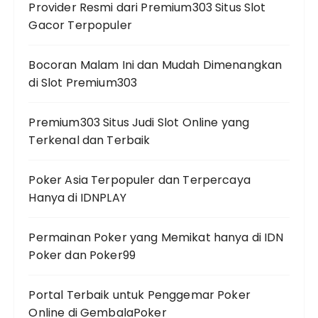
Provider Resmi dari Premium303 Situs Slot
Gacor Terpopuler
Bocoran Malam Ini dan Mudah Dimenangkan
di Slot Premium303
Premium303 Situs Judi Slot Online yang
Terkenal dan Terbaik
Poker Asia Terpopuler dan Terpercaya
Hanya di IDNPLAY
Permainan Poker yang Memikat hanya di IDN
Poker dan Poker99
Portal Terbaik untuk Penggemar Poker
Online di GembalaPoker