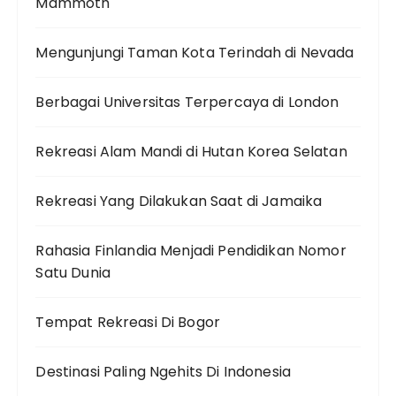
Mammoth
Mengunjungi Taman Kota Terindah di Nevada
Berbagai Universitas Terpercaya di London
Rekreasi Alam Mandi di Hutan Korea Selatan
Rekreasi Yang Dilakukan Saat di Jamaika
Rahasia Finlandia Menjadi Pendidikan Nomor
Satu Dunia
Tempat Rekreasi Di Bogor
Destinasi Paling Ngehits Di Indonesia