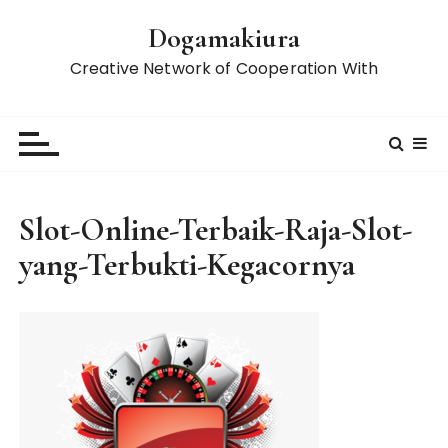
S
Dogamakiura
k
i
Creative Network of Cooperation With
p
t
o
c
o
n
Slot-Online-Terbaik-Raja-Slot-
t
yang-Terbukti-Kegacornya
e
n
t