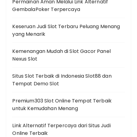
Permainan Aman Melalui Link Alternatif
GembalaPoker Terpercaya
Keseruan Judi Slot Terbaru Peluang Menang
yang Menarik
Kemenangan Mudah di Slot Gacor Panel
Nexus Slot
Situs Slot Terbaik di Indonesia Slot88 dan
Tempat Demo Slot
Premium303 Slot Online Tempat Terbaik
untuk Kemudahan Menang
Link Alternatif Terpercaya dari Situs Judi
Online Terbaik