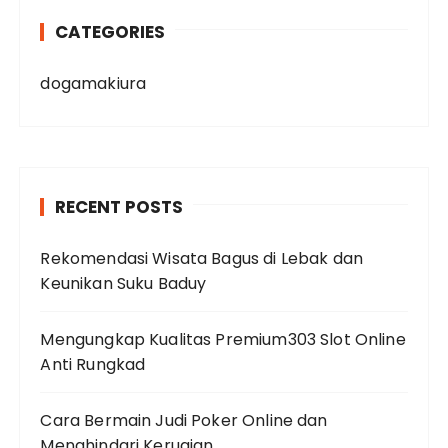
CATEGORIES
dogamakiura
RECENT POSTS
Rekomendasi Wisata Bagus di Lebak dan
Keunikan Suku Baduy
Mengungkap Kualitas Premium303 Slot Online
Anti Rungkad
Cara Bermain Judi Poker Online dan
Menghindari Kerugian