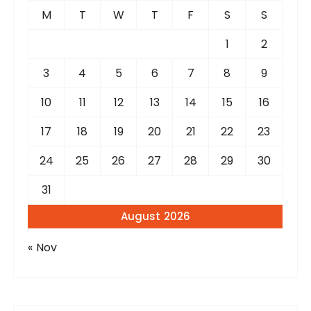
f
M
T
W
T
F
S
S
o
r
1
2
:
3
4
5
6
7
8
9
10
11
12
13
14
15
16
17
18
19
20
21
22
23
24
25
26
27
28
29
30
31
August 2026
« Nov