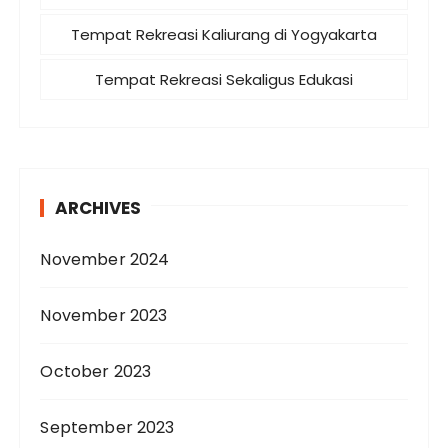
Tempat Rekreasi Kaliurang di Yogyakarta
Tempat Rekreasi Sekaligus Edukasi
ARCHIVES
November 2024
November 2023
October 2023
September 2023