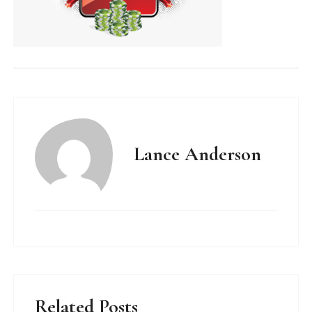
Lance Anderson
Related Posts