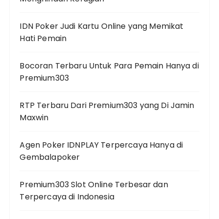
IDN Poker Judi Kartu Online yang Memikat
Hati Pemain
Bocoran Terbaru Untuk Para Pemain Hanya di
Premium303
RTP Terbaru Dari Premium303 yang Di Jamin
Maxwin
Agen Poker IDNPLAY Terpercaya Hanya di
Gembalapoker
Premium303 Slot Online Terbesar dan
Terpercaya di Indonesia