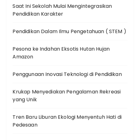
Saat Ini Sekolah Mulai Mengintegrasikan
Pendidikan Karakter
Pendidikan Dalam Ilmu Pengetahuan ( STEM )
Pesona ke Indahan Eksotis Hutan Hujan
Amazon
Penggunaan Inovasi Teknologi di Pendidikan
Krukap Menyediakan Pengalaman Rekreasi
yang Unik
Tren Baru Liburan Ekologi Menyentuh Hati di
Pedesaan