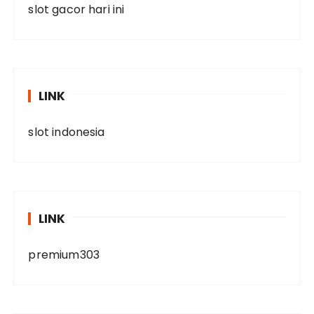
slot gacor hari ini
LINK
slot indonesia
LINK
premium303