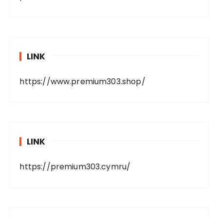
LINK
https://www.premium303.shop/
LINK
https://premium303.cymru/