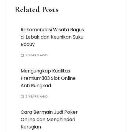
Related Posts
Rekomendasi Wisata Bagus
di Lebak dan Keunikan Suku
Baduy
2 YEARS AGO
Mengungkap Kualitas
Premium303 Slot Online
Anti Rungkad
3 YEARS AGO
Cara Bermain Judi Poker
Online dan Menghindari
Kerugian