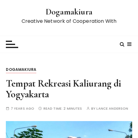
S
Dogamakiura
k
i
Creative Network of Cooperation With
p
t
o
c
o
n
DOGAMAKIURA
t
e
Tempat Rekreasi Kaliurang di
n
Yogyakarta
t
7 YEARS AGO
READ TIME:
2 MINUTES
BY
LANCE ANDERSON