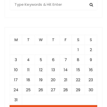
S
e
a
r
c
h
f
M
T
W
T
F
S
S
o
r
1
2
:
3
4
5
6
7
8
9
10
11
12
13
14
15
16
17
18
19
20
21
22
23
24
25
26
27
28
29
30
31