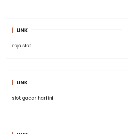
LINK
raja slot
LINK
slot gacor hari ini