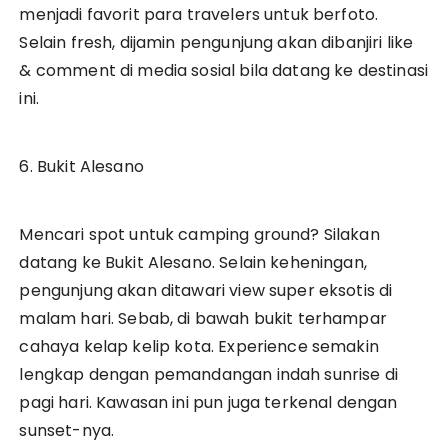
menjadi favorit para travelers untuk berfoto.
Selain fresh, dijamin pengunjung akan dibanjiri like
& comment di media sosial bila datang ke destinasi
ini.
6. Bukit Alesano
Mencari spot untuk camping ground? Silakan
datang ke Bukit Alesano. Selain keheningan,
pengunjung akan ditawari view super eksotis di
malam hari. Sebab, di bawah bukit terhampar
cahaya kelap kelip kota. Experience semakin
lengkap dengan pemandangan indah sunrise di
pagi hari. Kawasan ini pun juga terkenal dengan
sunset-nya.