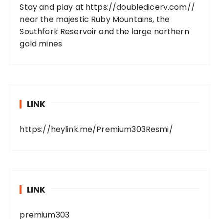
Stay and play at
https://doubledicerv.com//
near the majestic Ruby Mountains, the
Southfork Reservoir and the large northern
gold mines
LINK
https://heylink.me/Premium303Resmi/
LINK
premium303