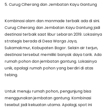
5. Curug Ciherang dan Jembatan Kayu Gantung
Kombinasi alam dan manmade terbaik ada di sini.
Curug Ciherang dan Jembatan Kayu Gantung jadi
destinasi terbaik saat libur Lebaran 2019. Lokasinya
strategis berada di Desa Warga Jaya,
Sukamakmur, Kabupaten Bogor. Selain air terjun,
destinasi tersebut memiliki banyak daya tarik. Ada
rumah pohon dan jembatan gantung. Lokasinya
unik, apalagi rumah pohon yang berdiri di atas
tebing.
Untuk menuju rumah pohon, pengunjung bisa
menggunakan jembatan gantung. Kombinasi
tesebut jadi kekuatan utama. Apalagi, spot ini