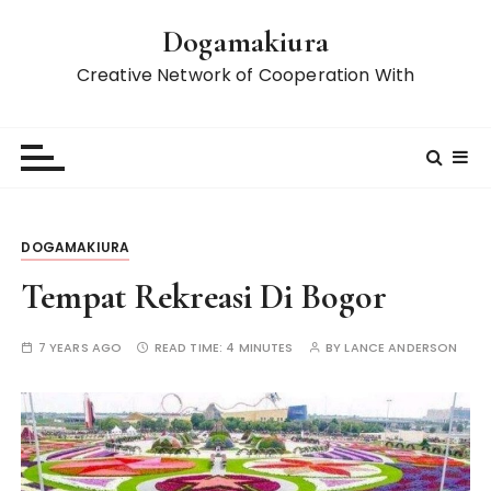
S
Dogamakiura
k
i
Creative Network of Cooperation With
p
t
o
c
o
n
DOGAMAKIURA
t
e
Tempat Rekreasi Di Bogor
n
t
7 YEARS AGO
READ TIME:
4 MINUTES
BY
LANCE ANDERSON