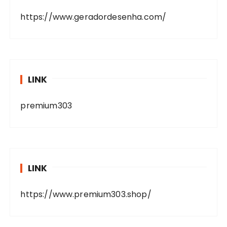
https://www.geradordesenha.com/
LINK
premium303
LINK
https://www.premium303.shop/