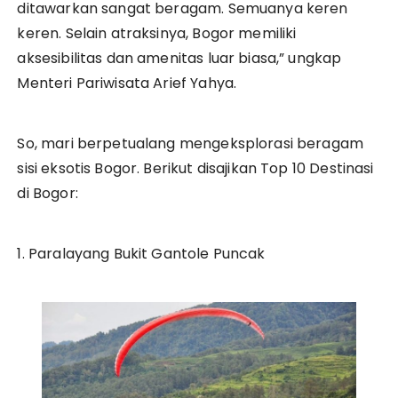
ditawarkan sangat beragam. Semuanya keren
keren. Selain atraksinya, Bogor memiliki
aksesibilitas dan amenitas luar biasa,” ungkap
Menteri Pariwisata Arief Yahya.
So, mari berpetualang mengeksplorasi beragam
sisi eksotis Bogor. Berikut disajikan Top 10 Destinasi
di Bogor:
1. Paralayang Bukit Gantole Puncak