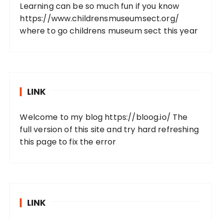
Learning can be so much fun if you know
https://www.childrensmuseumsect.org/
where to go childrens museum sect this year
LINK
Welcome to my blog
https://bloog.io/
The
full version of this site and try hard refreshing
this page to fix the error
LINK